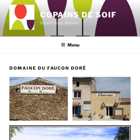
Skip
to
COPAINS DE SOIF
content
Import Pure Wijnen
Menu
DOMAINE DU FAUCON DORÉ