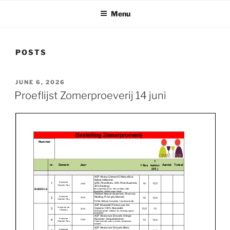
Menu
POSTS
POSTED
JUNE 6, 2026
ON
Proeflijst Zomerproeverij 14 juni