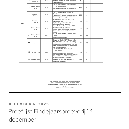
POSTED
DECEMBER 6, 2025
ON
Proeflijst Eindejaarsproeverij 14
december