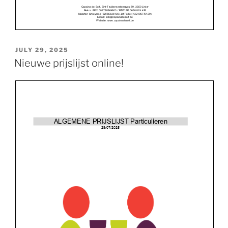
POSTED
JULY 29, 2025
ON
Nieuwe prijslijst online!