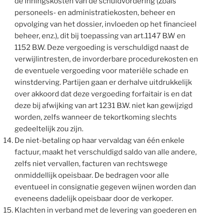
de inningskosten van de schuldvordering (Zoals
personeels- en administratiekosten, beheer en
opvolging van het dossier, invloeden op het financieel
beheer, enz.), dit bij toepassing van art.1147 B.W en
1152 B.W. Deze vergoeding is verschuldigd naast de
verwijlintresten, de invorderbare procedurekosten en
de eventuele vergoeding voor materiële schade en
winstderving. Partijen gaan er derhalve uitdrukkelijk
over akkoord dat deze vergoeding forfaitair is en dat
deze bij afwijking van art 1231 B.W. niet kan gewijzigd
worden, zelfs wanneer de tekortkoming slechts
gedeeltelijk zou zijn.
De niet-betaling op haar vervaldag van één enkele
factuur, maakt het verschuldigd saldo van alle andere,
zelfs niet vervallen, facturen van rechtswege
onmiddellijk opeisbaar. De bedragen voor alle
eventueel in consignatie gegeven wijnen worden dan
eveneens dadelijk opeisbaar door de verkoper.
Klachten in verband met de levering van goederen en