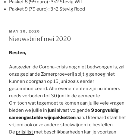
Pakket 8 (99 euro) : 3×2 Stevig Wit
Pakket 9 (79 euro) : 3×2 Stevig Rood
POSTED
MAY 30, 2020
ON
Nieuwsbrief mei 2020
Besten,
Aangezien de Corona-crisis nog niet bedwongen is, zal
onze geplande Zomerproeverij spijtig genoeg niet
kunnen doorgaan op 15 juni zoals eerder
gecommuniceerd. Alle evenementen zijn nu immers
reeds verboden tot 30 juni in de gemeente.
Om toch wat tegemoet te komen aan jullie vele vragen
bieden we jullie in
juni
alvast volgende
9 zorgvuldig
samengestelde wijnpakketten
aan. Uiteraard staat het
vrij om ook onze andere stockwijnen te bestellen.
De
prijslijst
met beschikbaarheden kan je voortaan