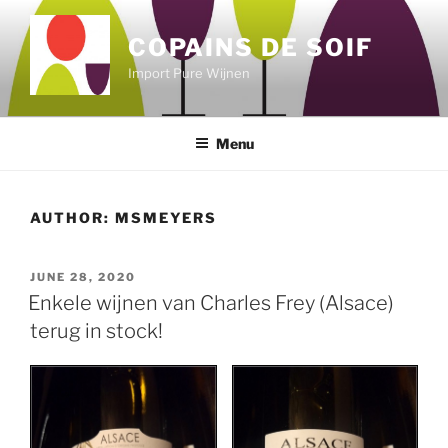
Skip
to
COPAINS DE SOIF
content
Import Pure Wijnen
Menu
AUTHOR:
MSMEYERS
POSTED
JUNE 28, 2020
ON
Enkele wijnen van Charles Frey (Alsace)
terug in stock!