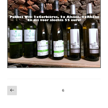
Posts
Previous
Page
6
page
navigation