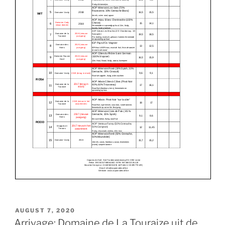
POSTED
AUGUST 7, 2020
ON
Arrivage: Domaine de La Touraize uit de