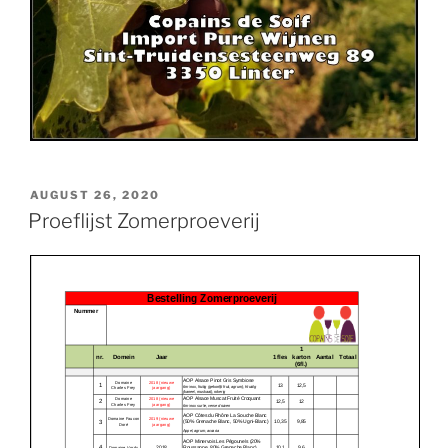
POSTED
AUGUST 26, 2020
ON
Proeflijst Zomerproeverij