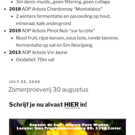
3m demi-muids,, geen filtering, geen collage
2018
AOP Arbois Chardonnay “Montalaboz”
2 winters fermentatie en opvoeding op hout,
mineraal, kalk ondergrond
2019
AOP Arbois Pinot Noir “sur la côte”
Rood fruit, rijpe kersen, sous bois, ronde tannine,
fermentatie op vat en 5m flesrijping
2013
AOP Arbois Vin Jaune
Oxidatief, 70m vat
POSTED
JULY 22, 2020
ON
Zomerproeverij 30 augustus
Schrijf je nu alvast
HIER
in!