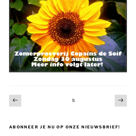
Posts
Previous
Next
Page
5
page
page
navigation
ABONNEER JE NU OP ONZE NIEUWSBRIEF!