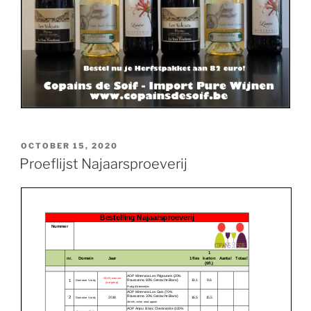
POSTED
OCTOBER 15, 2020
ON
Proeflijst Najaarsproeverij