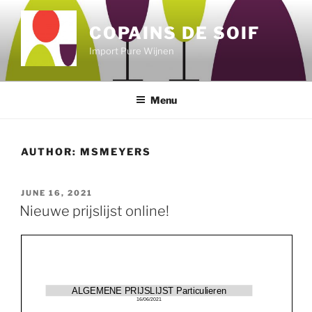
Skip
to
COPAINS DE SOIF
content
Import Pure Wijnen
Menu
AUTHOR:
MSMEYERS
POSTED
JUNE 16, 2021
ON
Nieuwe prijslijst online!