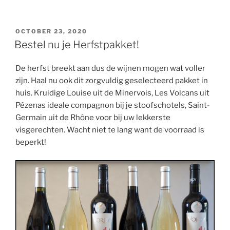
POSTED
OCTOBER 23, 2020
ON
Bestel nu je Herfstpakket!
De herfst breekt aan dus de wijnen mogen wat voller
zijn. Haal nu ook dit zorgvuldig geselecteerd pakket in
huis. Kruidige Louise uit de Minervois, Les Volcans uit
Pézenas ideale compagnon bij je stoofschotels, Saint-
Germain uit de Rhône voor bij uw lekkerste
visgerechten. Wacht niet te lang want de voorraad is
beperkt!